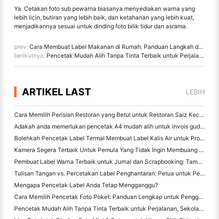
Ya. Cetakan foto sub pewarna biasanya menyediakan warna yang
lebih licin, butiran yang lebih baik, dan ketahanan yang lebih kuat,
menjadikannya sesuai untuk dinding foto bilik tidur dan asrama.
prev:
Cara Membuat Label Makanan di Rumah: Panduan Langkah demi Langkah untuk Perniagaan Makanan Kecil
berikutnya:
Pencetak Mudah Alih Tanpa Tinta Terbaik untuk Perjalanan, Sekolah, dan Kerja Mudah Alih: Hanin MT620 Pro Review
ARTIKEL LAST
LEBIH
Cara Memilih Perisian Restoran yang Betul untuk Restoran Saiz Kecil atau Pertengahan Anda
Adakah anda memerlukan pencetak A4 mudah alih untuk invois gudang? Apa yang sebenarnya berfungsi
Bolehkah Pencetak Label Termal Membuat Label Kalis Air untuk Produk Perniagaan Kecil?
Kamera Segera Terbaik Untuk Pemula Yang Tidak Ingin Membuang Kertas
Pembuat Label Warna Terbaik untuk Jurnal dan Scrapbooking: Tambah Lebih Banyak Warna ke Setiap Halaman
Tulisan Tangan vs. Percetakan Label Penghantaran: Petua untuk Perniagaan Kecil pada 2026
Mengapa Pencetak Label Anda Tetap Mengganggu?
Cara Memilih Pencetak Foto Poket: Panduan Lengkap untuk Pengguna Jurnal, Perjalanan, dan iPhone
Pencetak Mudah Alih Tanpa Tinta Terbaik untuk Perjalanan, Sekolah, dan Kerja Mudah Alih: Hanin MT620 Pro Review