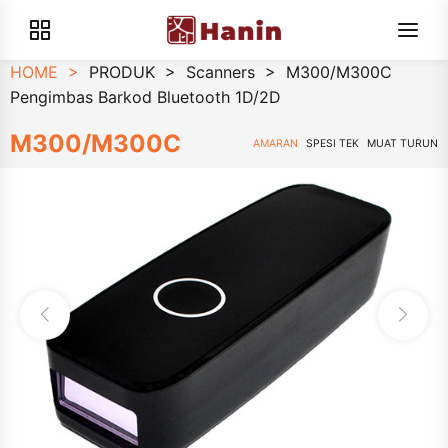
HOME
>
PRODUK
>
Scanners
>
M300/M300C
Pengimbas Barkod Bluetooth 1D/2D
M300/M300C
AMARAN
SPESI TEK
MUAT TURUN