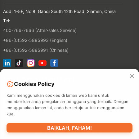
Add: 1-5F, No.8, Gaoqi South 12th Road, Xiamen, China
Tel:
400-766-7666 (After-sales Service)
+86-(0)592-5885993 (English)
+86-(0)592-5885991 (Chinese)
Sertai Senarai Emel Kami
Cookies Policy
Kami menggunakan cookies di laman web kami untuk
KONTAKT
memberikan anda pengalaman pengguna yang terbaik. Dengan
menggunakan laman ini, anda bersetuju untuk menggunakan
kue.
©2026 XIAMEN HANIN CO., LTD.
POLISI PRIVASI
TERMA
BAIKLAH, FAHAM!
PENGGUNAAN
PETA LAMAN WEB