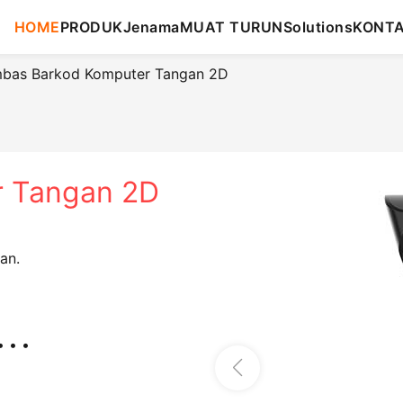
HOME
PRODUK
Jenama
MUAT TURUN
Solutions
KONT
bas Barkod Komputer Tangan 2D
r Tangan 2D
an.
• • •