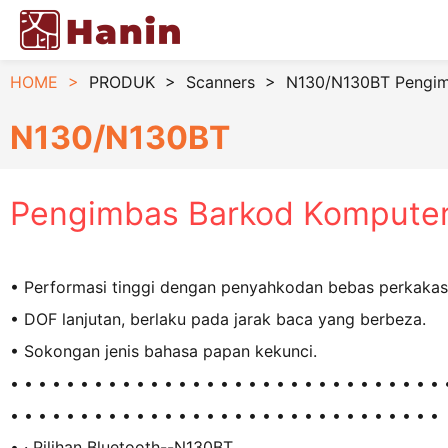
HOME
>
PRODUK
>
Scanners
>
N130/N130BT Pengim
N130/N130BT
Pengimbas Barkod Kompute
• Performasi tinggi dengan penyahkodan bebas perkakas
• DOF lanjutan, berlaku pada jarak baca yang berbeza.
• Sokongan jenis bahasa papan kekunci.
• • • • • • • • • • • • • • • • • • • • • • • • • • • • • • • 
• • • • • • • • • • • • • • • • • • • • • • • • • • • • • • •
• · Pilihan Bluetooth--N130BT.