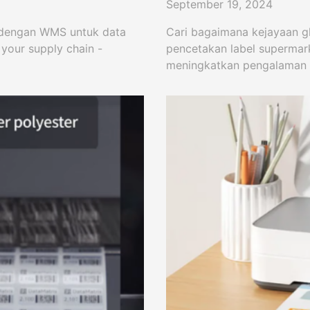
September 19, 2024
r dengan WMS untuk data
Cari bagaimana kejayaan gl
your supply chain -
pencetakan label supermark
meningkatkan pengalaman 