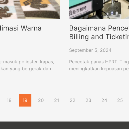
blimasi Warna
Bagaimana Pencet
Billing and Ticket
September 5, 2024
ermasuk poliester, kapas,
Pencetak panas HPRT. Ting
takan yang bergerak dan
meningkatkan kepuasan pesa
18
19
20
21
22
23
24
25