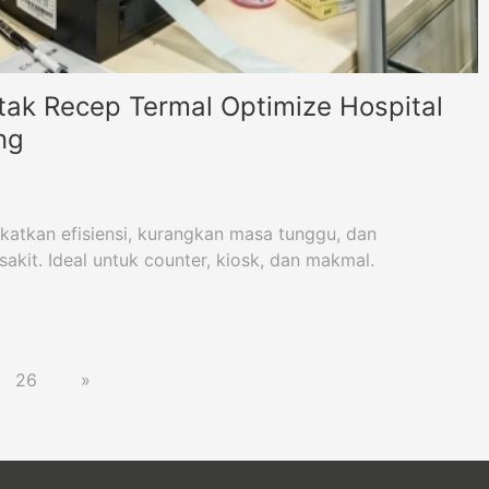
ak Recep Termal Optimize Hospital
ing
katkan efisiensi, kurangkan masa tunggu, dan
kit. Ideal untuk counter, kiosk, dan makmal.
26
»