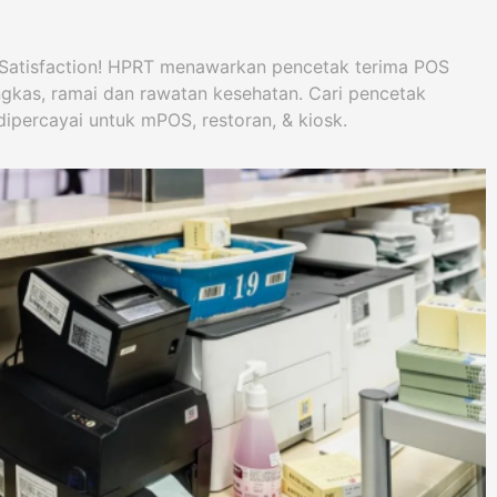
Satisfaction! HPRT menawarkan pencetak terima POS
ingkas, ramai dan rawatan kesehatan. Cari pencetak
dipercayai untuk mPOS, restoran, & kiosk.