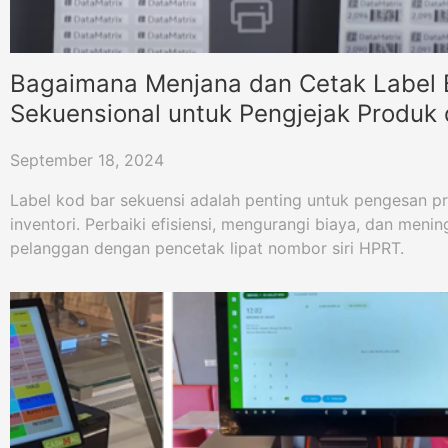
Bagaimana Menjana dan Cetak Label 
Sekuensional untuk Pengjejak Produk
Inventar
September 18, 2024
Label kod bar sekuensi adalah penting untuk pengesan 
inventori. Perbaiki efisiensi, mengurangi biaya, dan men
pelanggan dengan pencetak lipat nombor siri HPRT.