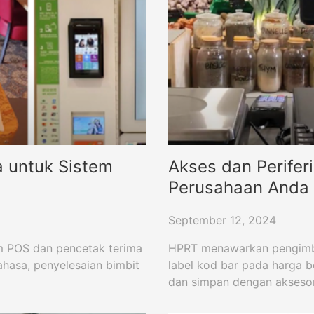
a untuk Sistem
Akses dan Perifer
Perusahaan Anda
September 12, 2024
tem POS dan pencetak terima
HPRT menawarkan pengimba
hasa, penyelesaian bimbit
label kod bar pada harga b
dan simpan dengan akseso