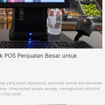
ik POS Penjualan Besar untuk
s yang boleh dipercayai, pencetak terima dan pencetak
esar. Integrasikan secara senyap, meningkatkan efisiensi
ri POS HPRT.