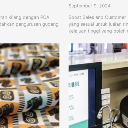
September 9, 2024
ran kilang dengan PDA
Boost Sales and Customer 
ndahkan pengurusan gudang
yang sesuai untuk jualan r
kelajuan tinggi yang boleh 