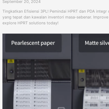
September 20, 2024
Tingkatkan Efisiensi 3PL! Pemindai HPRT dan PDA integ
yang tepat dan kawalan inventori masa-sebenar. Improve 
explore HPRT solutions today!