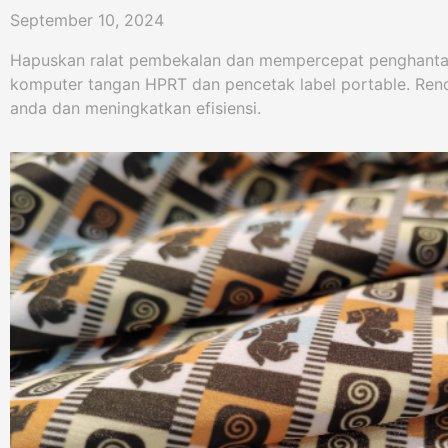
September 10, 2024
Hapuskan ralat pembekalan dan mempercepat penghanta
komputer tangan HPRT dan pencetak label portable. Re
anda dan meningkatkan efisiensi.