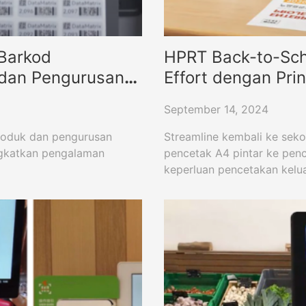
Barkod
HPRT Back-to-Sch
 dan Pengurusan
Effort dengan Pri
September 14, 2024
produk dan pengurusan
Streamline kembali ke sek
ingkatkan pengalaman
pencetak A4 pintar ke penc
keperluan pencetakan kelua