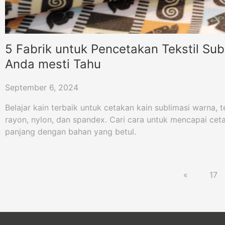
5 Fabrik untuk Pencetakan Tekstil Su
Anda mesti Tahu
September 6, 2024
Belajar kain terbaik untuk cetakan kain sublimasi warna, t
rayon, nylon, dan spandex. Cari cara untuk mencapai ce
panjang dengan bahan yang betul.
«
17