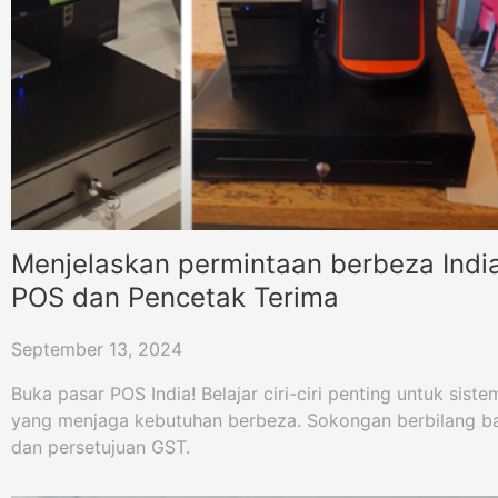
Menjelaskan permintaan berbeza Indi
POS dan Pencetak Terima
September 13, 2024
Buka pasar POS India! Belajar ciri-ciri penting untuk sis
yang menjaga kebutuhan berbeza. Sokongan berbilang ba
dan persetujuan GST.