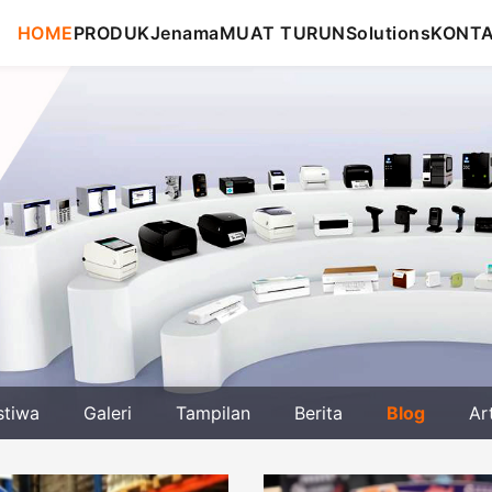
HOME
PRODUK
Jenama
MUAT TURUN
Solutions
KONT
stiwa
Galeri
Tampilan
Berita
Blog
Ar