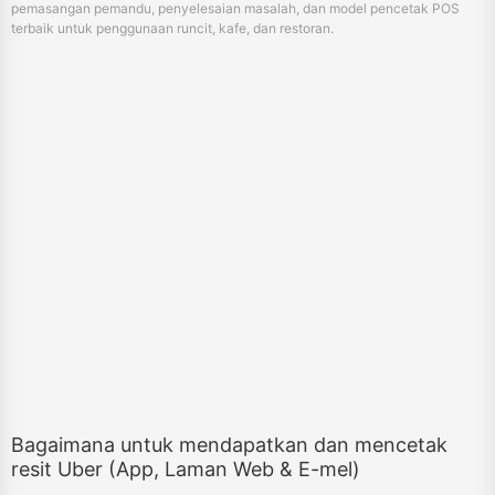
pemasangan pemandu, penyelesaian masalah, dan model pencetak POS
terbaik untuk penggunaan runcit, kafe, dan restoran.
Bagaimana untuk mendapatkan dan mencetak
resit Uber (App, Laman Web & E-mel)