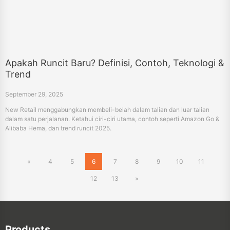
Apakah Runcit Baru? Definisi, Contoh, Teknologi &
Trend
September 29, 2025
New Retail menggabungkan membeli-belah dalam talian dan luar talian
dalam satu perjalanan. Ketahui ciri-ciri utama, contoh seperti Amazon Go &
Alibaba Hema, dan trend runcit 2025.
«
4
5
6
7
8
9
10
11
12
13
»
Products