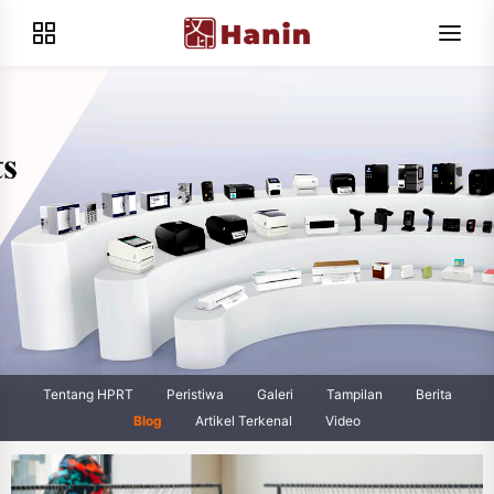
Tentang HPRT
Peristiwa
Galeri
Tampilan
Berita
Blog
Artikel Terkenal
Video