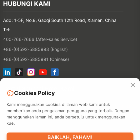
HUBUNGI KAMI
Add: 1-5F, No.8, Gaoqi South 12th Road, Xiamen, China
Tel:
400-766-7666 (After-sales Service)
+86-(0)592-5885993 (English)
+86-(0)592-5885991 (Chinese)
Sertai Senarai Emel Kami
Cookies Policy
Kami menggunakan cookies di laman web kami untuk
KONTAKT
memberikan anda pengalaman pengguna yang terbaik. Dengan
menggunakan laman ini, anda bersetuju untuk menggunakan
kue.
©2026 XIAMEN HANIN CO., LTD.
POLISI PRIVASI
TERMA
BAIKLAH, FAHAM!