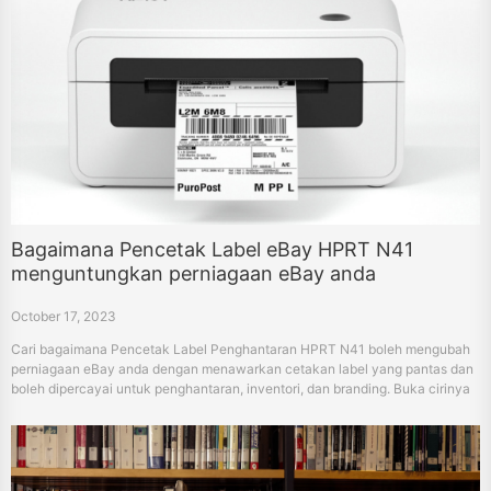
Bagaimana Pencetak Label eBay HPRT N41
menguntungkan perniagaan eBay anda
October 17, 2023
Cari bagaimana Pencetak Label Penghantaran HPRT N41 boleh mengubah
perniagaan eBay anda dengan menawarkan cetakan label yang pantas dan
boleh dipercayai untuk penghantaran, inventori, dan branding. Buka cirinya
dan bagaimana ia berdiri sebagai penyelesaian cetakan label yang meliputi.