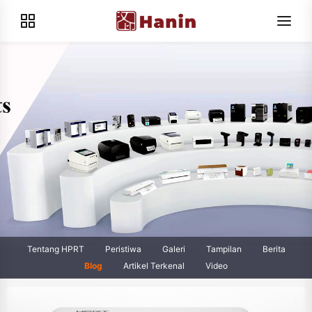
Tentang HPRT
Peristiwa
Galeri
Tampilan
Berita
Blog
Artikel Terkenal
Video