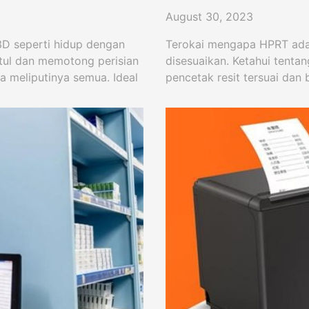
August 30, 2023
3D seperti hidup dengan
Terokai mengapa HPRT adal
tul dan memotong perisian
disesuaikan. Ketahui tent
a meliputinya semua. Ideal
pencetak resit tersuai da
pelbagai dengan pencetak b