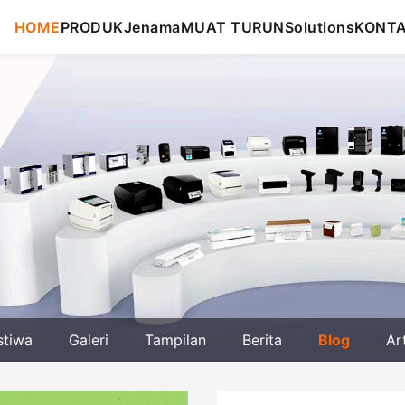
HOME
PRODUK
Jenama
MUAT TURUN
Solutions
KONT
stiwa
Galeri
Tampilan
Berita
Blog
Ar