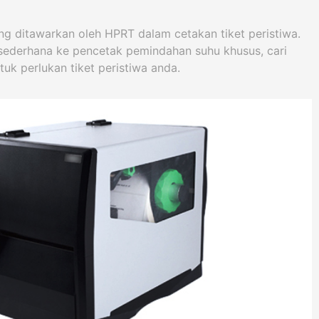
ng ditawarkan oleh HPRT dalam cetakan tiket peristiwa.
sederhana ke pencetak pemindahan suhu khusus, cari
k perlukan tiket peristiwa anda.