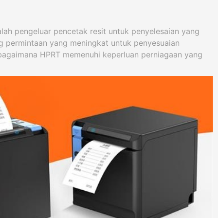
ah pengeluar pencetak resit untuk penyelesaian yang
ang permintaan yang meningkat untuk penyesuaian
n bagaimana HPRT memenuhi keperluan perniagaan yang
erkualiti tinggi dan cekap.