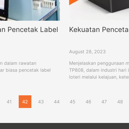
n Pencetak Label
Kekuatan Pencetak
August 28, 2023
an dalam rawatan
Menjelaskan penggunaan mu
uar biasa pencetak label
TP808, dalam industri hari 
loteri melalui kelajuan, ke
41
42
43
44
45
46
47
48