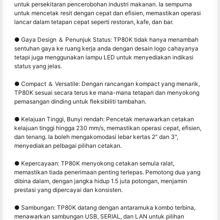
untuk persekitaran pencerobohan industri makanan. Ia sempurna
untuk mencetak resit dengan cepat dan efisien, memastikan operasi
lancar dalam tetapan cepat seperti restoran, kafe, dan bar.
● Gaya Design ＆ Penunjuk Status: TP80K tidak hanya menambah
sentuhan gaya ke ruang kerja anda dengan desain logo cahayanya
tetapi juga menggunakan lampu LED untuk menyediakan indikasi
status yang jelas.
● Compact ＆ Versatile: Dengan rancangan kompact yang menarik,
TP80K sesuai secara terus ke mana-mana tetapan dan menyokong
pemasangan dinding untuk fleksibiliti tambahan.
● Kelajuan Tinggi, Bunyi rendah: Pencetak menawarkan cetakan
kelajuan tinggi hingga 230 mm/s, memastikan operasi cepat, efisien,
dan tenang. Ia boleh mengakomodasi lebar kertas 2" dan 3",
menyediakan pelbagai pilihan cetakan.
● Kepercayaan: TP80K menyokong cetakan semula ralat,
memastikan tiada penerimaan penting terlepas. Pemotong dua yang
dibina dalam, dengan jangka hidup 1.5 juta potongan, menjamin
prestasi yang dipercayai dan konsisten.
● Sambungan: TP80K datang dengan antaramuka kombo terbina,
menawarkan sambungan USB, SERIAL, dan LAN untuk pilihan