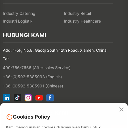
Industry Catering
Industry Retail
Industri Logistik
Industry Healthcare
HUBUNGI KAMI
Add: 1-5F, No.8, Gaoqi South 12th Road, Xiamen, China
Tel:
400-766-7666 (After-sales Service)
+86-(0)592-5885993 (English)
+86-(0)592-5885991 (Chinese)
Sertai Senarai Emel Kami
Cookies Policy
Kami menggunakan cookies di laman web kami untuk