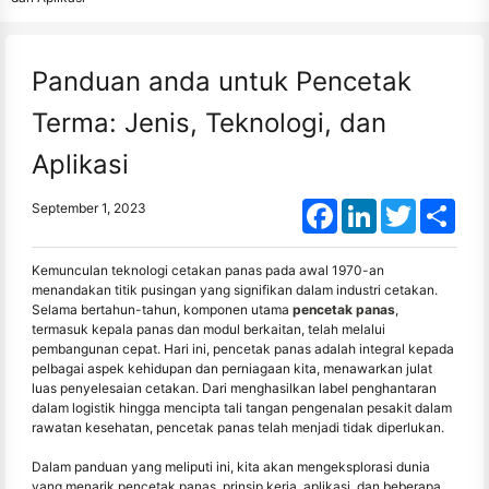
Panduan anda untuk Pencetak
Terma: Jenis, Teknologi, dan
Aplikasi
Facebook
LinkedIn
Twitter
Shar
September 1, 2023
Kemunculan teknologi cetakan panas pada awal 1970-an
menandakan titik pusingan yang signifikan dalam industri cetakan.
Selama bertahun-tahun, komponen utama
pencetak panas
,
termasuk kepala panas dan modul berkaitan, telah melalui
pembangunan cepat. Hari ini, pencetak panas adalah integral kepada
pelbagai aspek kehidupan dan perniagaan kita, menawarkan julat
luas penyelesaian cetakan. Dari menghasilkan label penghantaran
dalam logistik hingga mencipta tali tangan pengenalan pesakit dalam
rawatan kesehatan, pencetak panas telah menjadi tidak diperlukan.
Dalam panduan yang meliputi ini, kita akan mengeksplorasi dunia
yang menarik pencetak panas, prinsip kerja, aplikasi, dan beberapa