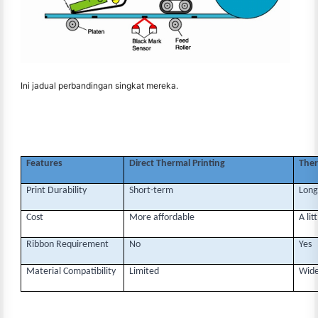
Ini jadual perbandingan singkat mereka.
Features
Direct Thermal Printing
Ther
Print Durability
Short-term
Long
Cost
More affordable
A lit
Ribbon Requirement
No
Yes
Material Compatibility
Limited
Wide