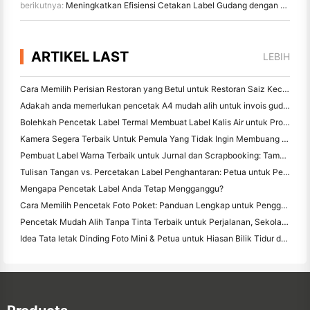
berikutnya:
Meningkatkan Efisiensi Cetakan Label Gudang dengan Pencetak Barkod HPRT HT130
ARTIKEL LAST
LEBIH
Cara Memilih Perisian Restoran yang Betul untuk Restoran Saiz Kecil atau Pertengahan Anda
Adakah anda memerlukan pencetak A4 mudah alih untuk invois gudang? Apa yang sebenarnya berfungsi
Bolehkah Pencetak Label Termal Membuat Label Kalis Air untuk Produk Perniagaan Kecil?
Kamera Segera Terbaik Untuk Pemula Yang Tidak Ingin Membuang Kertas
Pembuat Label Warna Terbaik untuk Jurnal dan Scrapbooking: Tambah Lebih Banyak Warna ke Setiap Halaman
Tulisan Tangan vs. Percetakan Label Penghantaran: Petua untuk Perniagaan Kecil pada 2026
Mengapa Pencetak Label Anda Tetap Mengganggu?
Cara Memilih Pencetak Foto Poket: Panduan Lengkap untuk Pengguna Jurnal, Perjalanan, dan iPhone
Pencetak Mudah Alih Tanpa Tinta Terbaik untuk Perjalanan, Sekolah, dan Kerja Mudah Alih: Hanin MT620 Pro Review
Idea Tata letak Dinding Foto Mini & Petua untuk Hiasan Bilik Tidur dan Asrama