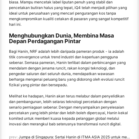
biasa. Mampu mencetak label liputan penuh yang stabil dan
pencetakan butiran halus yang tepat, iQ4 telah menjadi pilihan yang
ideal untuk perusahaan yang mencari pengurangan kos tanpa
mengkompromikan kualiti cetakan di pasaran yang sangat kompetitif
hari ini.
Menghubungkan Dunia, Membina Masa
Depan Perdagangan Pintar
Bagi Hanin, NRF adalah lebih daripada pameran produk - ia adalah
titik convergence untuk trend industri dan keperluan pengguna
sebenar. Semasa pameran, Hanin terlibat dalam perbincangan yang
mendalam dengan jenama runcit, rakan kongsi teknologi, dan
pengedar saluran dari seluruh dunia, mendapatkan wawasan
berharga mengenai peluang baru yang didorong oleh evolusi runcit
fizikal yang pintar dan bersepadu.
Melihat ke hadapan, Hanin akan terus melabur dalam penyelidikan
dan pembangunan, lebih selaras teknologi percetakan dengan
senario perniagaan sebenar. Dengan menyampaikan penyelesaian
percetakan yang lebih pintar dan lebih boleh dipercayai, Hanin kekal
komited untuk memberi kuasa kepada pelanggan global melalui
inovasi dan merangkul bab seterusnya transformasi runcit digital.
prev:
Jumpa di Singapura: Sertai Hanin di ITMA ASIA 2025 untuk menyaksikan Teknologi Percetakan Digital Terbaru