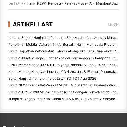
berikutnya:
Hanin NEW1: Pencetak Pelekat Mudah Alih Membuat Jalannya ke Kedai LOFT Jepun
ARTIKEL LAST
LEBIH
Kamera Segera Hanin dan Pencetak Foto Mudah Alih Menarik Minat yang Kuat di IEAE Shenzhen 2026
Perjalanan Melalui Dataran Tinggi Bersalji: Hanin Membawa Program Pendidikan Fotografi kepada Kanak-kanak di Qamdo
Hanin Dapatkan Kehormatan Tahap Kebangsaan Baru: Dinamakan "2026 Made in China · Jenama Dipercayai oleh Pengguna"
Hanin diiktiraf sebagai Pusat Teknologi Perusahaan Kebangsaan untuk Kepimpinan Inovasi
HPRT Memperkenalkan Siri NEX yang Dipandu AI untuk Runcit Pintar di CHINASHOP 2026
Hanin Memperkenalkan Inovasi LCD-L298 dan SJF untuk Percetakan 3D Perindustrian di TCT Asia 2026
Sertai Hanin di Pameran Percetakan 3D TCT Asia 2026
Hanin NEW1: Pencetak Pelekat Mudah Alih Membuat Jalannya ke Kedai LOFT Jepun
Hanin di NRF 2026: Memkuasakan Runcit dengan Penyelesaian Percetakan Pintar Senario Penuh
Jumpa di Singapura: Sertai Hanin di ITMA ASIA 2025 untuk menyaksikan Teknologi Percetakan Digital Terbaru