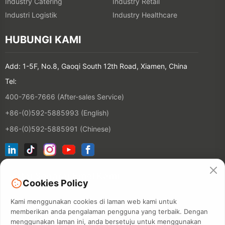
Industry Catering
Industry Retail
Industri Logistik
Industry Healthcare
HUBUNGI KAMI
Add: 1-5F, No.8, Gaoqi South 12th Road, Xiamen, China
Tel:
400-766-7666 (After-sales Service)
+86-(0)592-5885993 (English)
+86-(0)592-5885991 (Chinese)
Sertai Senarai Emel Kami
Cookies Policy
Kami menggunakan cookies di laman web kami untuk
KONTAKT
memberikan anda pengalaman pengguna yang terbaik. Dengan
menggunakan laman ini, anda bersetuju untuk menggunakan