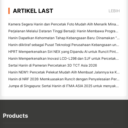
ARTIKEL LAST
LEBIH
Kamera Segera Hanin dan Pencetak Foto Mudah Alih Menarik Minat yang Kuat di IEAE Shenzhen 2026
Perjalanan Melalui Dataran Tinggi Bersalji: Hanin Membawa Program Pendidikan Fotografi kepada Kanak-kanak di Qamdo
Hanin Dapatkan Kehormatan Tahap Kebangsaan Baru: Dinamakan "2026 Made in China · Jenama Dipercayai oleh Pengguna"
Hanin diiktiraf sebagai Pusat Teknologi Perusahaan Kebangsaan untuk Kepimpinan Inovasi
HPRT Memperkenalkan Siri NEX yang Dipandu AI untuk Runcit Pintar di CHINASHOP 2026
Hanin Memperkenalkan Inovasi LCD-L298 dan SJF untuk Percetakan 3D Perindustrian di TCT Asia 2026
Sertai Hanin di Pameran Percetakan 3D TCT Asia 2026
Hanin NEW1: Pencetak Pelekat Mudah Alih Membuat Jalannya ke Kedai LOFT Jepun
Hanin di NRF 2026: Memkuasakan Runcit dengan Penyelesaian Percetakan Pintar Senario Penuh
Jumpa di Singapura: Sertai Hanin di ITMA ASIA 2025 untuk menyaksikan Teknologi Percetakan Digital Terbaru
Products