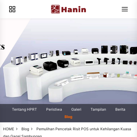
Tentang HPRT
Peristiwa
Galeri
Tampilan
Berita
Blog
HOME
Blog
Pemulihan Pencetak Risit POS untuk Kehilangan Kuasa
dan Gagal Sambungan