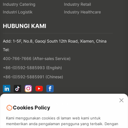
Industry Catering
Industry Retail
Industri Logistik
Industry Healthcare
HUBUNGI KAMI
Add: 1-5F, No.8, Gaoqi South 12th Road, Xiamen, China
Tel:
400-766-7666 (After-sales Service)
+86-(0)592-5885993 (English)
+86-(0)592-5885991 (Chinese)
Sertai Senarai Emel Kami
Cookies Policy
Kami menggunakan cookies di laman web kami untuk
KONTAKT
memberikan anda pengalaman pengguna yang terbaik. Dengan