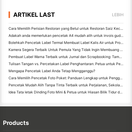
ARTIKEL LAST
LEBIH
Cara Memilih Perisian Restoran yang Betul untuk Restoran Saiz Kecil atau Pertengahan Anda
Adakah anda memerlukan pencetak A4 mudah alih untuk invois gudang? Apa yang sebenarnya berfungsi
Bolehkah Pencetak Label Termal Membuat Label Kalis Air untuk Produk Perniagaan Kecil?
Kamera Segera Terbaik Untuk Pemula Yang Tidak Ingin Membuang Kertas
Pembuat Label Warna Terbaik untuk Jurnal dan Scrapbooking: Tambah Lebih Banyak Warna ke Setiap Halaman
Tulisan Tangan vs. Percetakan Label Penghantaran: Petua untuk Perniagaan Kecil pada 2026
Mengapa Pencetak Label Anda Tetap Mengganggu?
Cara Memilih Pencetak Foto Poket: Panduan Lengkap untuk Pengguna Jurnal, Perjalanan, dan iPhone
Pencetak Mudah Alih Tanpa Tinta Terbaik untuk Perjalanan, Sekolah, dan Kerja Mudah Alih: Hanin MT620 Pro Review
Idea Tata letak Dinding Foto Mini & Petua untuk Hiasan Bilik Tidur dan Asrama
Products