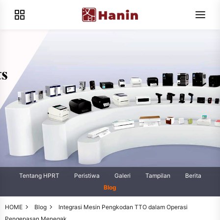
Tentang HPRT
Peristiwa
Galeri
Tampilan
Berita
Blog
HOME
Blog
Integrasi Mesin Pengkodan TTO dalam Operasi
Pengepasan Menegak