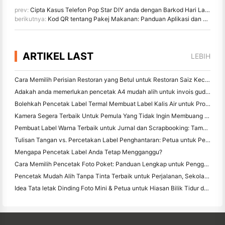
prev:
Cipta Kasus Telefon Pop Star DIY anda dengan Barkod Hari Lahir
berikutnya:
Kod QR tentang Pakej Makanan: Panduan Aplikasi dan Pelaksanaan
ARTIKEL LAST
LEBIH
Cara Memilih Perisian Restoran yang Betul untuk Restoran Saiz Kecil atau Pertengahan Anda
Adakah anda memerlukan pencetak A4 mudah alih untuk invois gudang? Apa yang sebenarnya berfungsi
Bolehkah Pencetak Label Termal Membuat Label Kalis Air untuk Produk Perniagaan Kecil?
Kamera Segera Terbaik Untuk Pemula Yang Tidak Ingin Membuang Kertas
Pembuat Label Warna Terbaik untuk Jurnal dan Scrapbooking: Tambah Lebih Banyak Warna ke Setiap Halaman
Tulisan Tangan vs. Percetakan Label Penghantaran: Petua untuk Perniagaan Kecil pada 2026
Mengapa Pencetak Label Anda Tetap Mengganggu?
Cara Memilih Pencetak Foto Poket: Panduan Lengkap untuk Pengguna Jurnal, Perjalanan, dan iPhone
Pencetak Mudah Alih Tanpa Tinta Terbaik untuk Perjalanan, Sekolah, dan Kerja Mudah Alih: Hanin MT620 Pro Review
Idea Tata letak Dinding Foto Mini & Petua untuk Hiasan Bilik Tidur dan Asrama