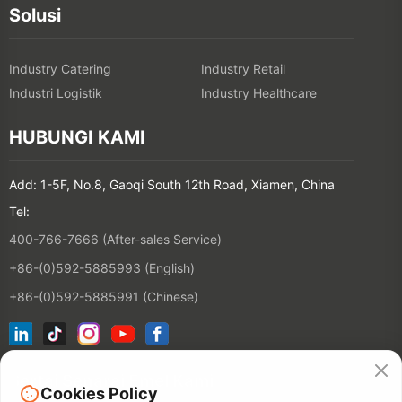
Solusi
Industry Catering
Industry Retail
Industri Logistik
Industry Healthcare
HUBUNGI KAMI
Add: 1-5F, No.8, Gaoqi South 12th Road, Xiamen, China
Tel:
400-766-7666 (After-sales Service)
+86-(0)592-5885993 (English)
+86-(0)592-5885991 (Chinese)
Sertai Senarai Emel Kami
Cookies Policy