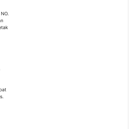
 NO.
an
etak
n
pat
s.