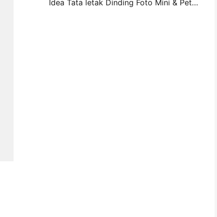
Idea Tata letak Dinding Foto Mini & Petua untuk Hiasan Bilik Tidur dan Asrama