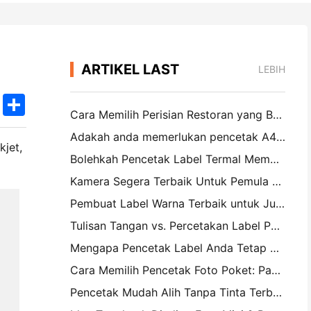
ARTIKEL LAST
LEBIH
k
edIn
Twitter
Share
Cara Memilih Perisian Restoran yang Betul untuk Restoran Saiz Kecil atau Pertengahan Anda
Adakah anda memerlukan pencetak A4 mudah alih untuk invois gudang? Apa yang sebenarnya berfungsi
kjet,
Bolehkah Pencetak Label Termal Membuat Label Kalis Air untuk Produk Perniagaan Kecil?
Kamera Segera Terbaik Untuk Pemula Yang Tidak Ingin Membuang Kertas
Pembuat Label Warna Terbaik untuk Jurnal dan Scrapbooking: Tambah Lebih Banyak Warna ke Setiap Halaman
Tulisan Tangan vs. Percetakan Label Penghantaran: Petua untuk Perniagaan Kecil pada 2026
Mengapa Pencetak Label Anda Tetap Mengganggu?
Cara Memilih Pencetak Foto Poket: Panduan Lengkap untuk Pengguna Jurnal, Perjalanan, dan iPhone
Pencetak Mudah Alih Tanpa Tinta Terbaik untuk Perjalanan, Sekolah, dan Kerja Mudah Alih: Hanin MT620 Pro Review