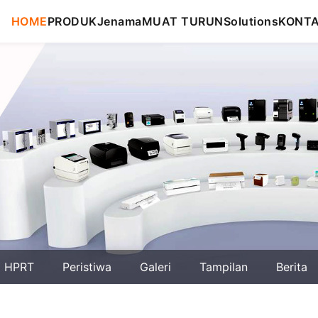
HOME
PRODUK
Jenama
MUAT TURUN
Solutions
KONT
g HPRT
Peristiwa
Galeri
Tampilan
Berita