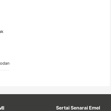
i
ak
kodan
MI
Sertai Senarai Emel