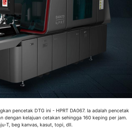
gkan pencetak DTG ini - HPRT DA067. Ia adalah pencetak
ian dengan kelajuan cetakan sehingga 160 keping per jam.
, beg kanvas, kasut, topi, dll.