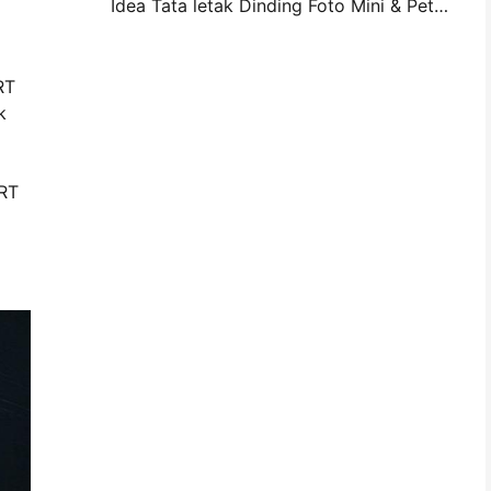
Idea Tata letak Dinding Foto Mini & Petua untuk Hiasan Bilik Tidur dan Asrama
RT
k
PRT