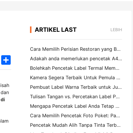
ARTIKEL LAST
LEBIH
Cara Memilih Perisian Restoran yang Betul untuk Restoran Saiz Kecil atau Pertengahan Anda
k
edIn
Twitter
Share
Adakah anda memerlukan pencetak A4 mudah alih untuk invois gudang? Apa yang sebenarnya berfungsi
Bolehkah Pencetak Label Termal Membuat Label Kalis Air untuk Produk Perniagaan Kecil?
Kamera Segera Terbaik Untuk Pemula Yang Tidak Ingin Membuang Kertas
pisah
Pembuat Label Warna Terbaik untuk Jurnal dan Scrapbooking: Tambah Lebih Banyak Warna ke Setiap Halaman
 dan
Tulisan Tangan vs. Percetakan Label Penghantaran: Petua untuk Perniagaan Kecil pada 2026
 di
Mengapa Pencetak Label Anda Tetap Mengganggu?
Cara Memilih Pencetak Foto Poket: Panduan Lengkap untuk Pengguna Jurnal, Perjalanan, dan iPhone
alam
Pencetak Mudah Alih Tanpa Tinta Terbaik untuk Perjalanan, Sekolah, dan Kerja Mudah Alih: Hanin MT620 Pro Review