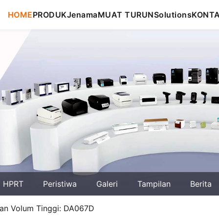
HOME
PRODUK
Jenama
MUAT TURUN
Solutions
KONT
g HPRT
Peristiwa
Galeri
Tampilan
Berita
kan Volum Tinggi: DA067D