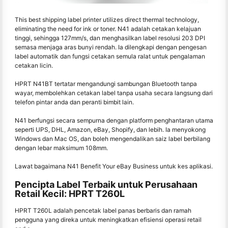
This best shipping label printer utilizes direct thermal technology,
eliminating the need for ink or toner. N41 adalah cetakan kelajuan
tinggi, sehingga 127mm/s, dan menghasilkan label resolusi 203 DPI
semasa menjaga aras bunyi rendah. Ia dilengkapi dengan pengesan
label automatik dan fungsi cetakan semula ralat untuk pengalaman
cetakan licin.
HPRT N41BT tertatar mengandungi sambungan Bluetooth tanpa
wayar, membolehkan cetakan label tanpa usaha secara langsung dari
telefon pintar anda dan peranti bimbit lain.
N41 berfungsi secara sempurna dengan platform penghantaran utama
seperti UPS, DHL, Amazon, eBay, Shopify, dan lebih. Ia menyokong
Windows dan Mac OS, dan boleh mengendalikan saiz label berbilang
dengan lebar maksimum 108mm.
Lawat bagaimana N41 Benefit Your eBay Business untuk kes aplikasi.
Pencipta Label Terbaik untuk Perusahaan
Retail Kecil: HPRT T260L
HPRT T260L adalah pencetak label panas berbaris dan ramah
pengguna yang direka untuk meningkatkan efisiensi operasi retail