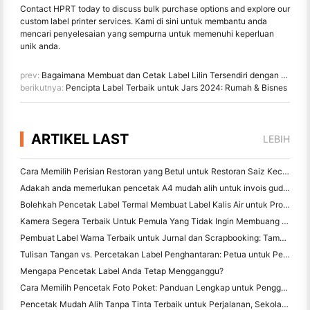
Contact HPRT today to discuss bulk purchase options and explore our
custom label printer services. Kami di sini untuk membantu anda
mencari penyelesaian yang sempurna untuk memenuhi keperluan
unik anda.
prev:
Bagaimana Membuat dan Cetak Label Lilin Tersendiri dengan Pencetak Termal
berikutnya:
Pencipta Label Terbaik untuk Jars 2024: Rumah & Bisnes
ARTIKEL LAST
LEBIH
Cara Memilih Perisian Restoran yang Betul untuk Restoran Saiz Kecil atau Pertengahan Anda
Adakah anda memerlukan pencetak A4 mudah alih untuk invois gudang? Apa yang sebenarnya berfungsi
Bolehkah Pencetak Label Termal Membuat Label Kalis Air untuk Produk Perniagaan Kecil?
Kamera Segera Terbaik Untuk Pemula Yang Tidak Ingin Membuang Kertas
Pembuat Label Warna Terbaik untuk Jurnal dan Scrapbooking: Tambah Lebih Banyak Warna ke Setiap Halaman
Tulisan Tangan vs. Percetakan Label Penghantaran: Petua untuk Perniagaan Kecil pada 2026
Mengapa Pencetak Label Anda Tetap Mengganggu?
Cara Memilih Pencetak Foto Poket: Panduan Lengkap untuk Pengguna Jurnal, Perjalanan, dan iPhone
Pencetak Mudah Alih Tanpa Tinta Terbaik untuk Perjalanan, Sekolah, dan Kerja Mudah Alih: Hanin MT620 Pro Review