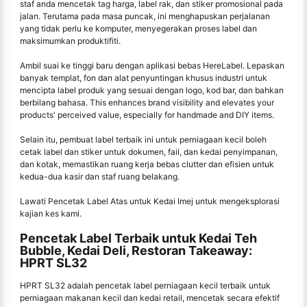
staf anda mencetak tag harga, label rak, dan stiker promosional pada
jalan. Terutama pada masa puncak, ini menghapuskan perjalanan
yang tidak perlu ke komputer, menyegerakan proses label dan
maksimumkan produktifiti.
Ambil suai ke tinggi baru dengan aplikasi bebas HereLabel. Lepaskan
banyak templat, fon dan alat penyuntingan khusus industri untuk
mencipta label produk yang sesuai dengan logo, kod bar, dan bahkan
berbilang bahasa. This enhances brand visibility and elevates your
products' perceived value, especially for handmade and DIY items.
Selain itu, pembuat label terbaik ini untuk perniagaan kecil boleh
cetak label dan stiker untuk dokumen, fail, dan kedai penyimpanan,
dan kotak, memastikan ruang kerja bebas clutter dan efisien untuk
kedua-dua kasir dan staf ruang belakang.
Lawati Pencetak Label Atas untuk Kedai Imej untuk mengeksplorasi
kajian kes kami.
Pencetak Label Terbaik untuk Kedai Teh
Bubble, Kedai Deli, Restoran Takeaway:
HPRT SL32
HPRT SL32 adalah pencetak label perniagaan kecil terbaik untuk
perniagaan makanan kecil dan kedai retail, mencetak secara efektif