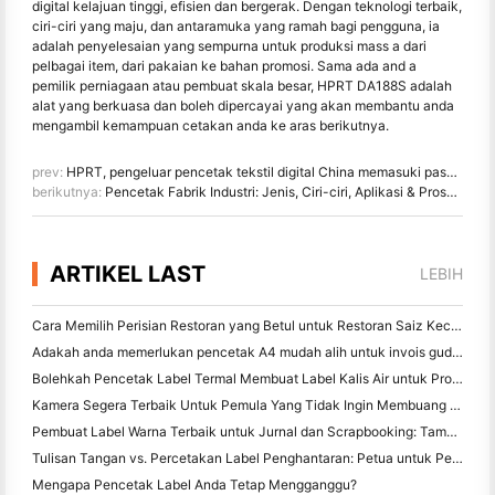
digital kelajuan tinggi, efisien dan bergerak. Dengan teknologi terbaik,
ciri-ciri yang maju, dan antaramuka yang ramah bagi pengguna, ia
adalah penyelesaian yang sempurna untuk produksi mass a dari
pelbagai item, dari pakaian ke bahan promosi. Sama ada and a
pemilik perniagaan atau pembuat skala besar, HPRT DA188S adalah
alat yang berkuasa dan boleh dipercayai yang akan membantu anda
mengambil kemampuan cetakan anda ke aras berikutnya.
prev:
HPRT, pengeluar pencetak tekstil digital China memasuki pasaran dengan keyakinan
berikutnya:
Pencetak Fabrik Industri: Jenis, Ciri-ciri, Aplikasi & Prospek Masa Hadapan
ARTIKEL LAST
LEBIH
Cara Memilih Perisian Restoran yang Betul untuk Restoran Saiz Kecil atau Pertengahan Anda
Adakah anda memerlukan pencetak A4 mudah alih untuk invois gudang? Apa yang sebenarnya berfungsi
Bolehkah Pencetak Label Termal Membuat Label Kalis Air untuk Produk Perniagaan Kecil?
Kamera Segera Terbaik Untuk Pemula Yang Tidak Ingin Membuang Kertas
Pembuat Label Warna Terbaik untuk Jurnal dan Scrapbooking: Tambah Lebih Banyak Warna ke Setiap Halaman
Tulisan Tangan vs. Percetakan Label Penghantaran: Petua untuk Perniagaan Kecil pada 2026
Mengapa Pencetak Label Anda Tetap Mengganggu?