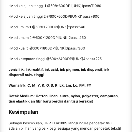
-Mod kelajuan-tinggi 1 @508*600DPI[UNK]1pass1080
-Mod kelajuan tinggi 2 @600*600DPI[UNK]1pass≠900
-Mod umum 1 @508*1200DPI[UNK]2pass:540
-Mod umum 2 @600*1200DPI[UNK]2pass:450
-Mod kualiti @600*1800DPI[UNK]3pass≠300
-Mod ketepatan tinggi @600*2400DPI[UNK]4pass≠225
Jenis Ink: Ink reaktif, ink asid, ink pigmen, ink dispersif, ink
dispersif suhu tinggi
Warna Ink: C, M, Y, K, O, B, R, Lk, Lm, Lc, FM, FY
Cetak Medium: Cotton, linen, sutra, nylon, polyester, campuran,
tisu elastik dan fibr baru berdiri dan tisu beraknit
Kesimpulan
Sebagai kesimpulan, HPRT DA188S langsung ke pencetak tisu
adalah pilihan yang baik bagi sesiapa yang mencari pencetak tekstil