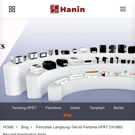
Tentang HPRT
Peristiwa
Galeri
Tampilan
Berita
Blog
HOME
Blog
Pencetak Langsung-Tekstil Pertama HPRT DA188S:
Beyond Imagination Anda