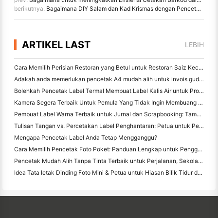
berikutnya:
Bagaimana DIY Salam dan Kad Krismas dengan Pencetak Foto Smartphone
ARTIKEL LAST
LEBIH
Cara Memilih Perisian Restoran yang Betul untuk Restoran Saiz Kecil atau Pertengahan Anda
Adakah anda memerlukan pencetak A4 mudah alih untuk invois gudang? Apa yang sebenarnya berfungsi
Bolehkah Pencetak Label Termal Membuat Label Kalis Air untuk Produk Perniagaan Kecil?
Kamera Segera Terbaik Untuk Pemula Yang Tidak Ingin Membuang Kertas
Pembuat Label Warna Terbaik untuk Jurnal dan Scrapbooking: Tambah Lebih Banyak Warna ke Setiap Halaman
Tulisan Tangan vs. Percetakan Label Penghantaran: Petua untuk Perniagaan Kecil pada 2026
Mengapa Pencetak Label Anda Tetap Mengganggu?
Cara Memilih Pencetak Foto Poket: Panduan Lengkap untuk Pengguna Jurnal, Perjalanan, dan iPhone
Pencetak Mudah Alih Tanpa Tinta Terbaik untuk Perjalanan, Sekolah, dan Kerja Mudah Alih: Hanin MT620 Pro Review
Idea Tata letak Dinding Foto Mini & Petua untuk Hiasan Bilik Tidur dan Asrama