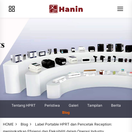
Tentang HPRT
Peristiwa
Galeri
Tampilan
Berita
Blog
HOME
Blog
Label Portable HPRT dan Pencetak Reception:
meningkatkan Efisiensi dan Fleksibiliti dalam Operasi Industry