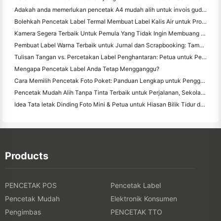
Adakah anda memerlukan pencetak A4 mudah alih untuk invois gudang? Apa yang sebenarnya berfungsi
Bolehkah Pencetak Label Termal Membuat Label Kalis Air untuk Produk Perniagaan Kecil?
Kamera Segera Terbaik Untuk Pemula Yang Tidak Ingin Membuang Kertas
Pembuat Label Warna Terbaik untuk Jurnal dan Scrapbooking: Tambah Lebih Banyak Warna ke Setiap Halaman
Tulisan Tangan vs. Percetakan Label Penghantaran: Petua untuk Perniagaan Kecil pada 2026
Mengapa Pencetak Label Anda Tetap Mengganggu?
Cara Memilih Pencetak Foto Poket: Panduan Lengkap untuk Pengguna Jurnal, Perjalanan, dan iPhone
Pencetak Mudah Alih Tanpa Tinta Terbaik untuk Perjalanan, Sekolah, dan Kerja Mudah Alih: Hanin MT620 Pro Review
Idea Tata letak Dinding Foto Mini & Petua untuk Hiasan Bilik Tidur dan Asrama
Products
PENCETAK POS
Pencetak Label
Pencetak Mudah
Elektronik Konsumen
Pengimbas
PENCETAK TTO