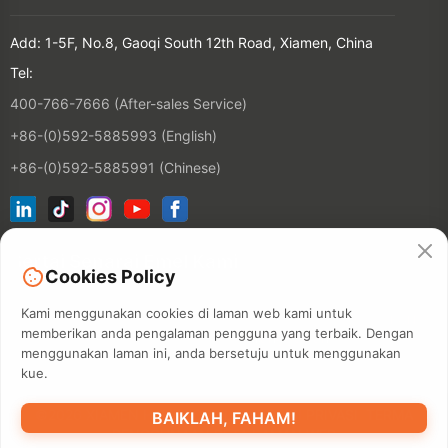
Add: 1-5F, No.8, Gaoqi South 12th Road, Xiamen, China
Tel:
400-766-7666 (After-sales Service)
+86-(0)592-5885993 (English)
+86-(0)592-5885991 (Chinese)
Sertai Senarai Emel Kami
Cookies Policy
Kami menggunakan cookies di laman web kami untuk
KONTAKT
memberikan anda pengalaman pengguna yang terbaik. Dengan
menggunakan laman ini, anda bersetuju untuk menggunakan
kue.
©2026 XIAMEN HANIN CO., LTD.
POLISI PRIVASI
TERMA
BAIKLAH, FAHAM!
PENGGUNAAN
PETA LAMAN WEB