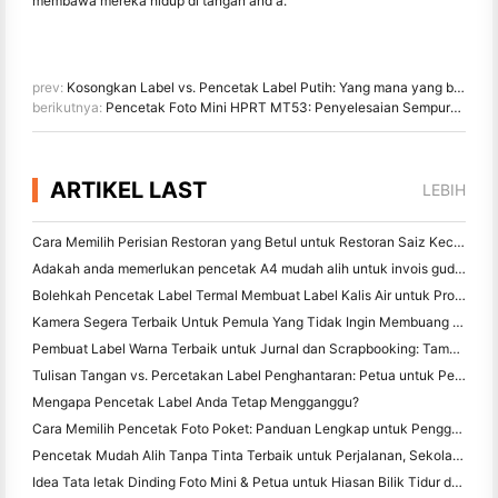
membawa mereka hidup di tangan and a.
prev:
Kosongkan Label vs. Pencetak Label Putih: Yang mana yang betul bagi anda
berikutnya:
Pencetak Foto Mini HPRT MT53: Penyelesaian Sempurna untuk Kad Foto K-pop DIY
ARTIKEL LAST
LEBIH
Cara Memilih Perisian Restoran yang Betul untuk Restoran Saiz Kecil atau Pertengahan Anda
Adakah anda memerlukan pencetak A4 mudah alih untuk invois gudang? Apa yang sebenarnya berfungsi
Bolehkah Pencetak Label Termal Membuat Label Kalis Air untuk Produk Perniagaan Kecil?
Kamera Segera Terbaik Untuk Pemula Yang Tidak Ingin Membuang Kertas
Pembuat Label Warna Terbaik untuk Jurnal dan Scrapbooking: Tambah Lebih Banyak Warna ke Setiap Halaman
Tulisan Tangan vs. Percetakan Label Penghantaran: Petua untuk Perniagaan Kecil pada 2026
Mengapa Pencetak Label Anda Tetap Mengganggu?
Cara Memilih Pencetak Foto Poket: Panduan Lengkap untuk Pengguna Jurnal, Perjalanan, dan iPhone
Pencetak Mudah Alih Tanpa Tinta Terbaik untuk Perjalanan, Sekolah, dan Kerja Mudah Alih: Hanin MT620 Pro Review
Idea Tata letak Dinding Foto Mini & Petua untuk Hiasan Bilik Tidur dan Asrama