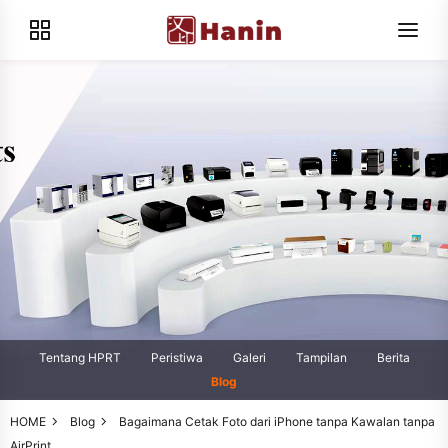
Tentang HPRT
Peristiwa
Galeri
Tampilan
Berita
Blog
HOME
Blog
Bagaimana Cetak Foto dari iPhone tanpa Kawalan tanpa
AirPrint