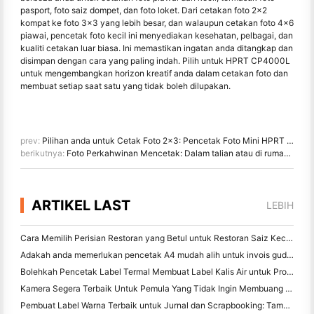
pasport, foto saiz dompet, dan foto loket. Dari cetakan foto 2x2
kompat ke foto 3x3 yang lebih besar, dan walaupun cetakan foto 4x6
piawai, pencetak foto kecil ini menyediakan kesehatan, pelbagai, dan
kualiti cetakan luar biasa. Ini memastikan ingatan anda ditangkap dan
disimpan dengan cara yang paling indah. Pilih untuk HPRT CP4000L
untuk mengembangkan horizon kreatif anda dalam cetakan foto dan
membuat setiap saat satu yang tidak boleh dilupakan.
prev:
Pilihan anda untuk Cetak Foto 2x3: Pencetak Foto Mini HPRT MT53
berikutnya:
Foto Perkahwinan Mencetak: Dalam talian atau di rumah dengan Pencetak Foto?
ARTIKEL LAST
LEBIH
Cara Memilih Perisian Restoran yang Betul untuk Restoran Saiz Kecil atau Pertengahan Anda
Adakah anda memerlukan pencetak A4 mudah alih untuk invois gudang? Apa yang sebenarnya berfungsi
Bolehkah Pencetak Label Termal Membuat Label Kalis Air untuk Produk Perniagaan Kecil?
Kamera Segera Terbaik Untuk Pemula Yang Tidak Ingin Membuang Kertas
Pembuat Label Warna Terbaik untuk Jurnal dan Scrapbooking: Tambah Lebih Banyak Warna ke Setiap Halaman