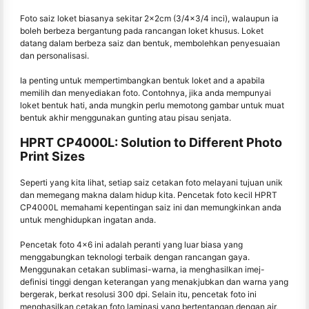
Foto saiz loket biasanya sekitar 2x2cm (3/4x3/4 inci), walaupun ia
boleh berbeza bergantung pada rancangan loket khusus. Loket
datang dalam berbeza saiz dan bentuk, membolehkan penyesuaian
dan personalisasi.
Ia penting untuk mempertimbangkan bentuk loket and a apabila
memilih dan menyediakan foto. Contohnya, jika anda mempunyai
loket bentuk hati, anda mungkin perlu memotong gambar untuk muat
bentuk akhir menggunakan gunting atau pisau senjata.
HPRT CP4000L: Solution to Different Photo
Print Sizes
Seperti yang kita lihat, setiap saiz cetakan foto melayani tujuan unik
dan memegang makna dalam hidup kita. Pencetak foto kecil HPRT
CP4000L memahami kepentingan saiz ini dan memungkinkan anda
untuk menghidupkan ingatan anda.
Pencetak foto 4x6 ini adalah peranti yang luar biasa yang
menggabungkan teknologi terbaik dengan rancangan gaya.
Menggunakan cetakan sublimasi-warna, ia menghasilkan imej-
definisi tinggi dengan keterangan yang menakjubkan dan warna yang
bergerak, berkat resolusi 300 dpi. Selain itu, pencetak foto ini
menghasilkan cetakan foto laminasi yang bertentangan dengan air,