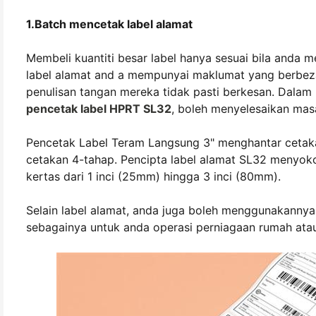
1.Batch mencetak label alamat
Membeli kuantiti besar label hanya sesuai bila anda 
label alamat and a mempunyai maklumat yang berbeza 
penulisan tangan mereka tidak pasti berkesan. Dalam k
pencetak label HPRT SL32
, boleh menyelesaikan masal
Pencetak Label Teram Langsung 3" menghantar cetaka
cetakan 4-tahap. Pencipta label alamat SL32 menyokon
kertas dari 1 inci (25mm) hingga 3 inci (80mm).
Selain label alamat, anda juga boleh menggunakannya u
sebagainya untuk anda operasi perniagaan rumah atau