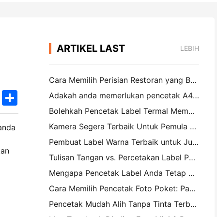
ARTIKEL LAST
LEBIH
Cara Memilih Perisian Restoran yang Betul untuk Restoran Saiz Kecil atau Pertengahan Anda
k
edIn
Twitter
Share
Adakah anda memerlukan pencetak A4 mudah alih untuk invois gudang? Apa yang sebenarnya berfungsi
Bolehkah Pencetak Label Termal Membuat Label Kalis Air untuk Produk Perniagaan Kecil?
Kamera Segera Terbaik Untuk Pemula Yang Tidak Ingin Membuang Kertas
tanda
Pembuat Label Warna Terbaik untuk Jurnal dan Scrapbooking: Tambah Lebih Banyak Warna ke Setiap Halaman
kan
Tulisan Tangan vs. Percetakan Label Penghantaran: Petua untuk Perniagaan Kecil pada 2026
Mengapa Pencetak Label Anda Tetap Mengganggu?
Cara Memilih Pencetak Foto Poket: Panduan Lengkap untuk Pengguna Jurnal, Perjalanan, dan iPhone
Pencetak Mudah Alih Tanpa Tinta Terbaik untuk Perjalanan, Sekolah, dan Kerja Mudah Alih: Hanin MT620 Pro Review