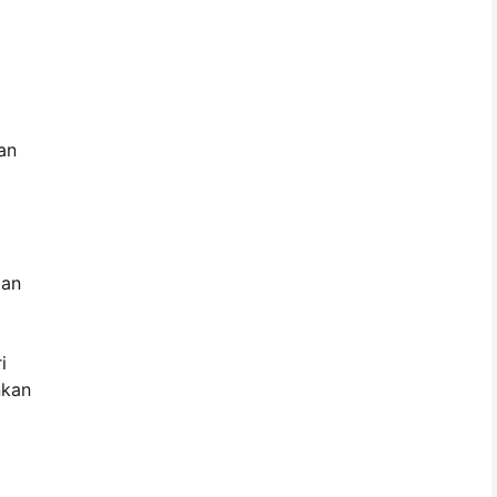
an
dan
i
nkan