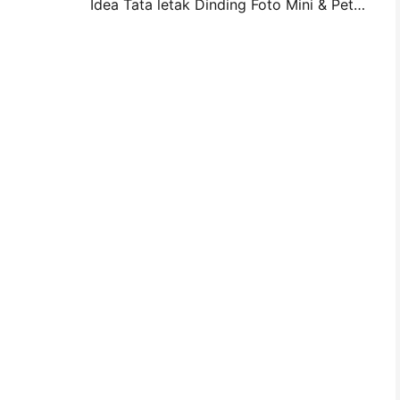
Idea Tata letak Dinding Foto Mini & Petua untuk Hiasan Bilik Tidur dan Asrama