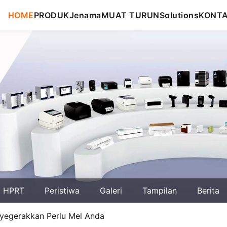
HOME
PRODUK
Jenama
MUAT TURUN
Solutions
KONT
g HPRT
Peristiwa
Galeri
Tampilan
Berita
yegerakkan Perlu Mel Anda