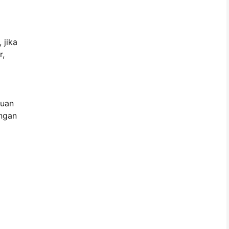
 jika
r,
juan
ungan