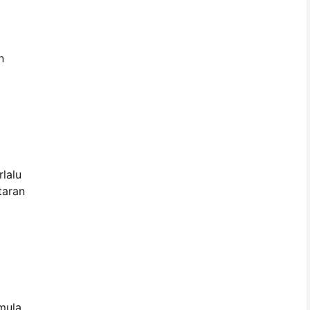
n
a
lalu
taran
mula.