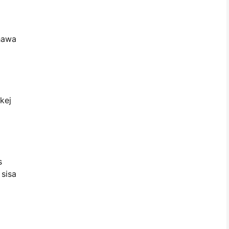
hawa
kej
s
 sisa