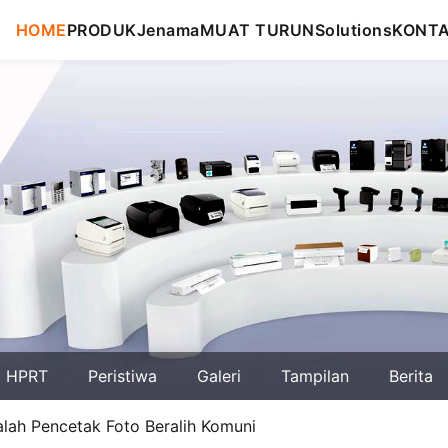
HOME
PRODUK
Jenama
MUAT TURUN
Solutions
KONT
g HPRT
Peristiwa
Galeri
Tampilan
Berita
ah Pencetak Foto Beralih Komuni