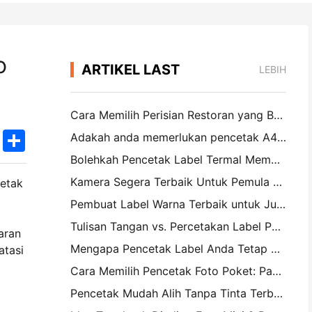
o
ARTIKEL LAST
LEBIH
Cara Memilih Perisian Restoran yang Betul untuk Restoran Saiz Kecil atau Pertengahan Anda
k
edIn
Twitter
Share
Adakah anda memerlukan pencetak A4 mudah alih untuk invois gudang? Apa yang sebenarnya berfungsi
Bolehkah Pencetak Label Termal Membuat Label Kalis Air untuk Produk Perniagaan Kecil?
Kamera Segera Terbaik Untuk Pemula Yang Tidak Ingin Membuang Kertas
cetak
Pembuat Label Warna Terbaik untuk Jurnal dan Scrapbooking: Tambah Lebih Banyak Warna ke Setiap Halaman
Tulisan Tangan vs. Percetakan Label Penghantaran: Petua untuk Perniagaan Kecil pada 2026
aran
Mengapa Pencetak Label Anda Tetap Mengganggu?
atasi
Cara Memilih Pencetak Foto Poket: Panduan Lengkap untuk Pengguna Jurnal, Perjalanan, dan iPhone
Pencetak Mudah Alih Tanpa Tinta Terbaik untuk Perjalanan, Sekolah, dan Kerja Mudah Alih: Hanin MT620 Pro Review