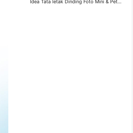
Idea Tata letak Dinding Foto Mini & Petua untuk Hiasan Bilik Tidur dan Asrama