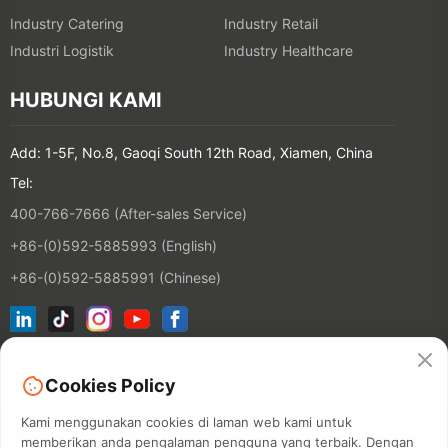
Industry Catering
Industry Retail
Industri Logistik
Industry Healthcare
HUBUNGI KAMI
Add: 1-5F, No.8, Gaoqi South 12th Road, Xiamen, China
Tel:
400-766-7666 (After-sales Service)
+86-(0)592-5885993 (English)
+86-(0)592-5885991 (Chinese)
Sertai Senarai Emel Kami
Cookies Policy
Kami menggunakan cookies di laman web kami untuk
KONTAKT
memberikan anda pengalaman pengguna yang terbaik. Dengan