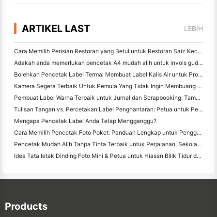
ARTIKEL LAST
LEBIH
Cara Memilih Perisian Restoran yang Betul untuk Restoran Saiz Kecil atau Pertengahan Anda
Adakah anda memerlukan pencetak A4 mudah alih untuk invois gudang? Apa yang sebenarnya berfungsi
Bolehkah Pencetak Label Termal Membuat Label Kalis Air untuk Produk Perniagaan Kecil?
Kamera Segera Terbaik Untuk Pemula Yang Tidak Ingin Membuang Kertas
Pembuat Label Warna Terbaik untuk Jurnal dan Scrapbooking: Tambah Lebih Banyak Warna ke Setiap Halaman
Tulisan Tangan vs. Percetakan Label Penghantaran: Petua untuk Perniagaan Kecil pada 2026
Mengapa Pencetak Label Anda Tetap Mengganggu?
Cara Memilih Pencetak Foto Poket: Panduan Lengkap untuk Pengguna Jurnal, Perjalanan, dan iPhone
Pencetak Mudah Alih Tanpa Tinta Terbaik untuk Perjalanan, Sekolah, dan Kerja Mudah Alih: Hanin MT620 Pro Review
Idea Tata letak Dinding Foto Mini & Petua untuk Hiasan Bilik Tidur dan Asrama
Products