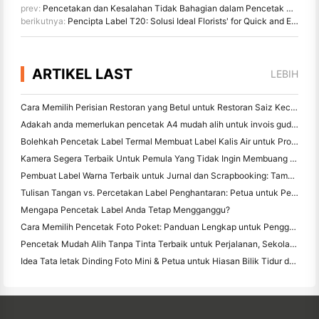
prev:
Pencetakan dan Kesalahan Tidak Bahagian dalam Pencetak POS Termal
berikutnya:
Pencipta Label T20: Solusi Ideal Florists' for Quick and Easy Card Message Labels
ARTIKEL LAST
LEBIH
Cara Memilih Perisian Restoran yang Betul untuk Restoran Saiz Kecil atau Pertengahan Anda
Adakah anda memerlukan pencetak A4 mudah alih untuk invois gudang? Apa yang sebenarnya berfungsi
Bolehkah Pencetak Label Termal Membuat Label Kalis Air untuk Produk Perniagaan Kecil?
Kamera Segera Terbaik Untuk Pemula Yang Tidak Ingin Membuang Kertas
Pembuat Label Warna Terbaik untuk Jurnal dan Scrapbooking: Tambah Lebih Banyak Warna ke Setiap Halaman
Tulisan Tangan vs. Percetakan Label Penghantaran: Petua untuk Perniagaan Kecil pada 2026
Mengapa Pencetak Label Anda Tetap Mengganggu?
Cara Memilih Pencetak Foto Poket: Panduan Lengkap untuk Pengguna Jurnal, Perjalanan, dan iPhone
Pencetak Mudah Alih Tanpa Tinta Terbaik untuk Perjalanan, Sekolah, dan Kerja Mudah Alih: Hanin MT620 Pro Review
Idea Tata letak Dinding Foto Mini & Petua untuk Hiasan Bilik Tidur dan Asrama