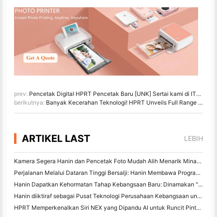
prev:
Pencetak Digital HPRT Pencetak Baru [UNK] Sertai kami di ITMA ASIA + CITME 2024!
berikutnya:
Banyak Kecerahan Teknologi! HPRT Unveils Full Range of Digital Textile Printers at ITMA ASIA 2024
ARTIKEL LAST
LEBIH
Kamera Segera Hanin dan Pencetak Foto Mudah Alih Menarik Minat yang Kuat di IEAE Shenzhen 2026
Perjalanan Melalui Dataran Tinggi Bersalji: Hanin Membawa Program Pendidikan Fotografi kepada Kanak-kanak di Qamdo
Hanin Dapatkan Kehormatan Tahap Kebangsaan Baru: Dinamakan "2026 Made in China · Jenama Dipercayai oleh Pengguna"
Hanin diiktiraf sebagai Pusat Teknologi Perusahaan Kebangsaan untuk Kepimpinan Inovasi
HPRT Memperkenalkan Siri NEX yang Dipandu AI untuk Runcit Pintar di CHINASHOP 2026