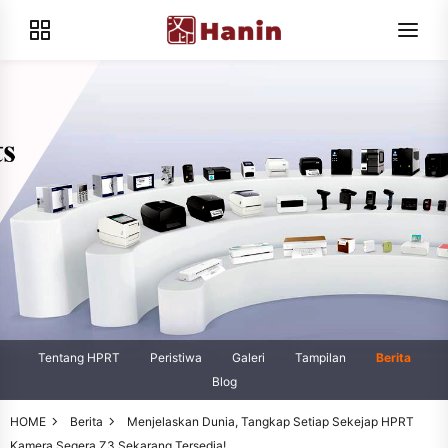
Tentang HPRT
Peristiwa
Galeri
Tampilan
Berita
Blog
HOME
Berita
Menjelaskan Dunia, Tangkap Setiap Sekejap HPRT
Kamera Segera Z3 Sekarang Tersedia!