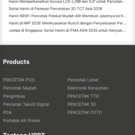
Hanin Memperkenalkan Inovasi LCD-L298 dan SJF untuk Percetakan 3D Perindustrian di TCT Asia 2026
Sertai Hanin di Pameran Percetakan 3D TCT Asia 2026
Hanin NEW1: Pencetak Pelekat Mudah Alih Membuat Jalannya ke Kedai LOFT Jepun
Hanin di NRF 2026: Memkuasakan Runcit dengan Penyelesaian Percetakan Pintar Senario Penuh
Jumpa di Singapura: Sertai Hanin di ITMA ASIA 2025 untuk menyaksikan Teknologi Percetakan Digital Terbaru
Products
PENCETAK POS
Pencetak Label
Pencetak Mudah
Elektronik Konsumen
Pengimbas
PENCETAK TTO
Pencetak Tekstil Digital
PENCETAK 3D
PDA
PENCETAK FOTO
Portable A4 Printer